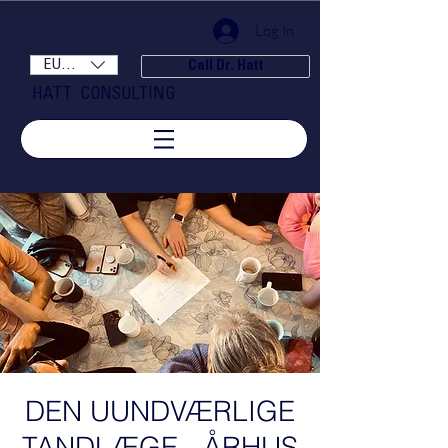
Log In
EUR (€)
Call Dr. Hatt
HATT CONSULTING
DEN UUNDVÆRLIGE
TANDLÆGE - ÅRHUS