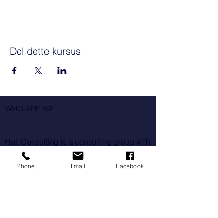
Del dette kursus
WHO ARE WE
-
Hatt Consulting is a consulting group with
over 15 years of experience from the
Phone
Email
Facebook
dental industry. Which means we quickly
identify the challenges that affect the
clinic's results and can help with