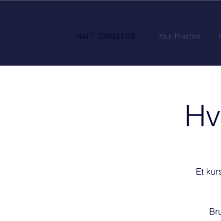
Your Practice
HATT CONSULTING
Hv
Et kur
Br