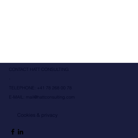
CONTACT HATT CONSULTING
-
TELEPHONE:
+41 78 268 00 78
E-MAIL:
mail@hattconsulting.com
Cookies & privacy