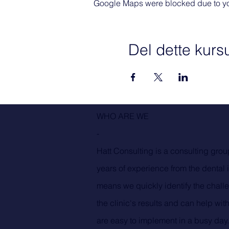
Google Maps were blocked due to your
Del dette kurs
WHO ARE WE
-
Hatt Consulting is a consulting grou
years of experience from the dental 
means we quickly identify the challe
the clinic's results and can help with
are easy to implement in a busy day.