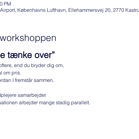
00 PM
Airport, Københavns Lufthavn, Ellehammersvej 20, 2770 Kastr
f workshoppen
ige tænke over”
ftere, end du bryder dig om,
l om pris.
ordan I fremstår sammen.
dplejere samarbejder.
ationen arbejder mange stadig parallelt.