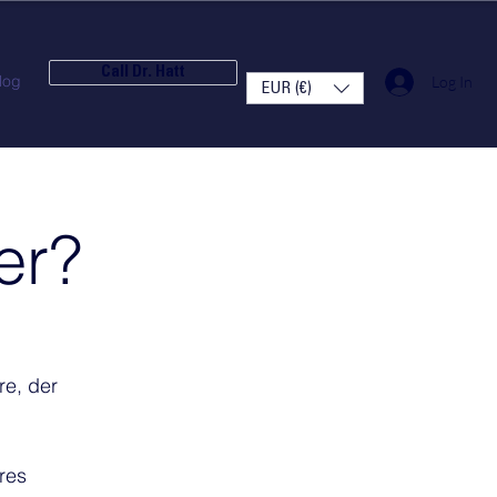
Call Dr. Hatt
log
Log In
EUR (€)
er?
re, der
res