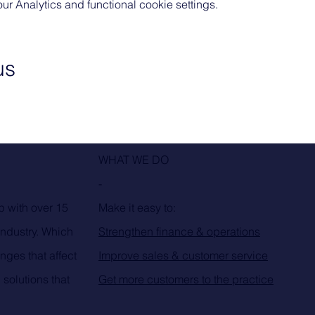
 Analytics and functional cookie settings.
us
WHAT WE DO
-
p with over 15
Make it easy to:
industry. Which
Strengthen finance & operations
nges that affect
Improve sales & customer service
 solutions that
Get more customers to the practice