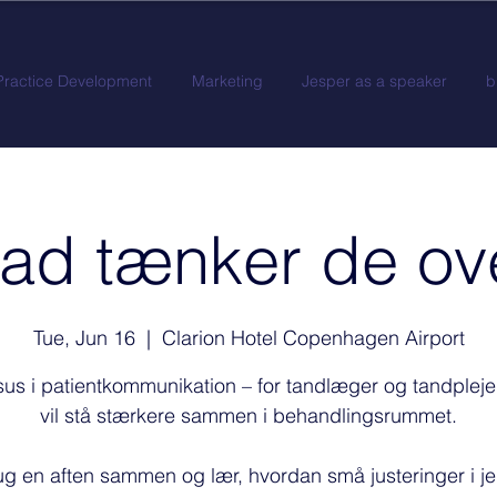
Practice Development
Marketing
Jesper as a speaker
b
ad tænker de ov
Tue, Jun 16
  |  
Clarion Hotel Copenhagen Airport
sus i patientkommunikation – for tandlæger og tandpleje
vil stå stærkere sammen i behandlingsrummet.
ug en aften sammen og lær, hvordan små justeringer i je