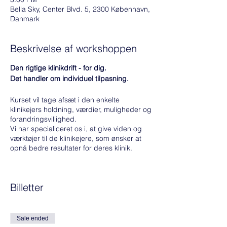
Bella Sky, Center Blvd. 5, 2300 København,
Danmark
Beskrivelse af workshoppen
Den rigtige klinikdrift - for dig.
Det handler om individuel tilpasning.
Kurset vil tage afsæt i den enkelte
klinikejers holdning, værdier, muligheder og
forandringsvillighed.
Vi har specialiceret os i, at give viden og
værktøjer til de klinikejere, som ønsker at
opnå bedre resultater for deres klinik.
Det du ikke lærte på tandlægeskolen:
Billetter
At drive en virksomhed.
At lede et team.
At kommunikere effektivt.
Sale ended
Mål for dit klinikudviklingsforløb: