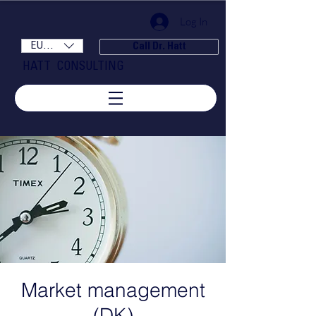
Log In
EUR (€)
Call Dr. Hatt
HATT CONSULTING
Market management
(DK)