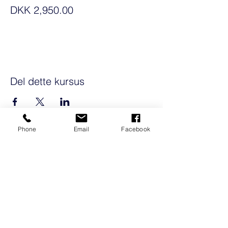
DKK 2,950.00
Del dette kursus
Phone
Email
Facebook
WHO ARE WE
-
Hatt Consulting is a consulting group with
over 15 years of experience from the
dental industry. Which means we quickly