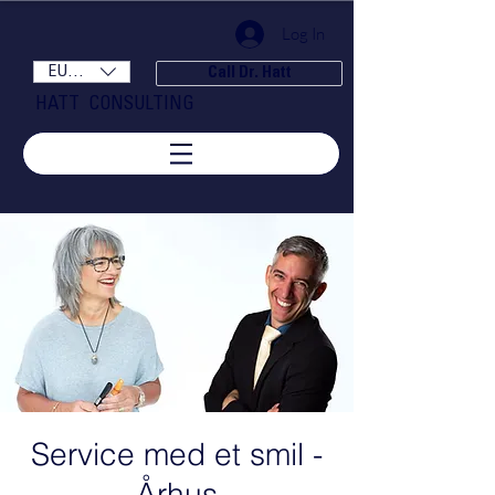
Log In
EUR (€)
Call Dr. Hatt
HATT CONSULTING
Service med et smil -
Århus