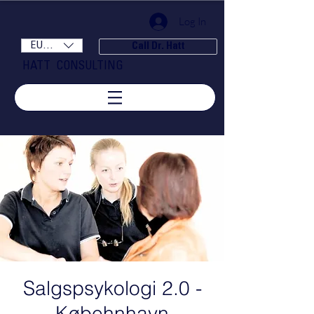
Log In
EUR (€)
Call Dr. Hatt
HATT CONSULTING
Salgspsykologi 2.0 -
Købehnhavn