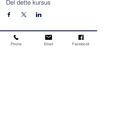
Del dette kursus
WHO ARE WE
Phone
Email
Facebook
-
Hatt Consulting is a consulting group with
over 15 years of experience from the
dental industry. Which means we quickly
identify the challenges that affect the
clinic's results and can help with
solutions that are easy to implement in a
busy day.